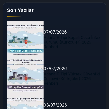
Son Yazılar
07/07/2026
Adana E Tipi Kapalı Ceza İnfaz
Kurumu (Kürkçüler) 2026
Rehberi
07/07/2026
Adana F Tipi Yüksek Güvenlikli
Cezaevi (Kürkçüler) 2026
Rehberi
03/07/2026