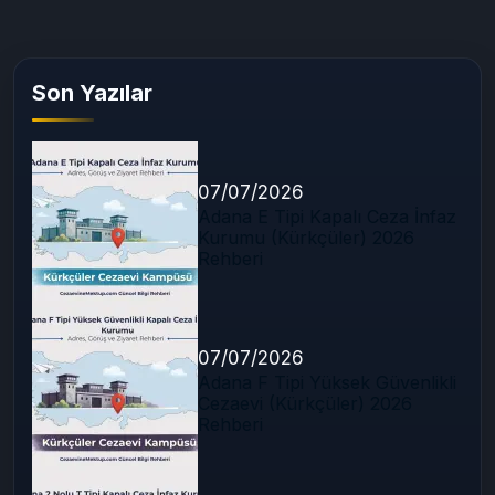
Son Yazılar
07/07/2026
Adana E Tipi Kapalı Ceza İnfaz
Kurumu (Kürkçüler) 2026
Rehberi
07/07/2026
Adana F Tipi Yüksek Güvenlikli
Cezaevi (Kürkçüler) 2026
Rehberi