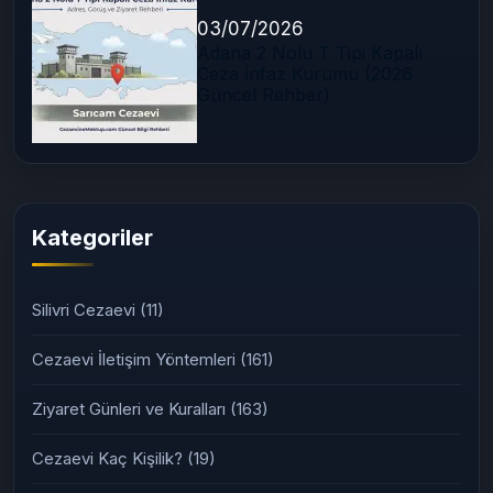
03/07/2026
Adana 2 Nolu T Tipi Kapalı
Ceza İnfaz Kurumu (2026
Güncel Rehber)
Kategoriler
Silivri Cezaevi
(11)
Cezaevi İletişim Yöntemleri
(161)
Ziyaret Günleri ve Kuralları
(163)
Cezaevi Kaç Kişilik?
(19)