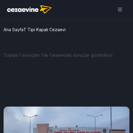
Ana Sayfa
T Tipi Kapalı Cezaevi
Toplam 1 sonuçtan 1 ile 1 arasındaki sonuçlar gösteriliyor