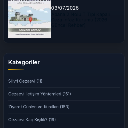
03/07/2026
Adana 2 Nolu T Tipi Kapalı
Ceza İnfaz Kurumu (2026
Güncel Rehber)
Kategoriler
Silivri Cezaevi
(11)
Cezaevi İletişim Yöntemleri
(161)
Ziyaret Günleri ve Kuralları
(163)
Cezaevi Kaç Kişilik?
(19)