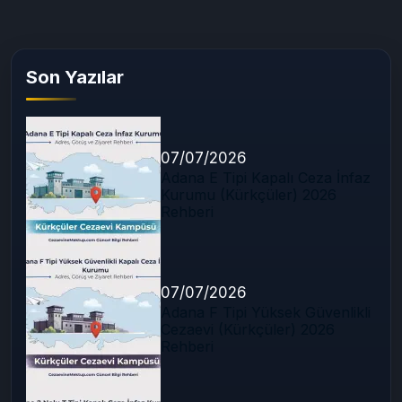
Son Yazılar
07/07/2026
Adana E Tipi Kapalı Ceza İnfaz
Kurumu (Kürkçüler) 2026
Rehberi
07/07/2026
Adana F Tipi Yüksek Güvenlikli
Cezaevi (Kürkçüler) 2026
Rehberi