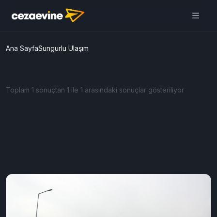
Ana Sayfa
Sungurlu Ulaşım
Toplam 1 sonuçtan 1 ile 1 arasındaki sonuçlar gösteriliyor