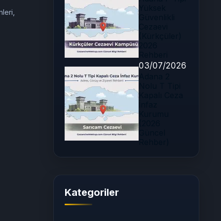
Yüksek
leri,
Güvenlikli
Cezaevi
(Kürkçüler)
2026
Rehberi
03/07/2026
Adana 2
Nolu T Tipi
Kapalı Ceza
İnfaz
Kurumu
(2026
Güncel
Rehber)
Kategoriler