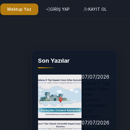
Mektup Yaz
GİRİŞ YAP
KAYIT OL
Son Yazılar
07/07/2026
Adana E Tipi
Kapalı Ceza
İnfaz
Kurumu
(Kürkçüler)
2026
Rehberi
07/07/2026
Adana F Tipi