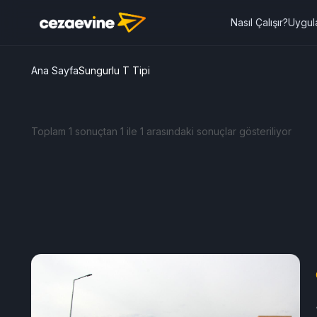
Nasıl Çalışır?
Uygul
Ana Sayfa
Sungurlu T Tipi
Toplam 1 sonuçtan 1 ile 1 arasındaki sonuçlar gösteriliyor