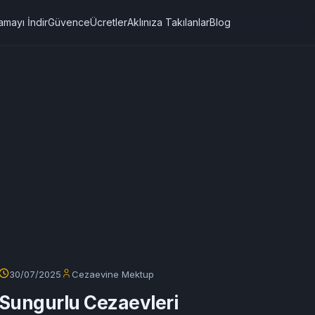
amayı İndir
Güvence
Ücretler
Aklınıza Takılanlar
Blog
30/07/2025
Cezaevine Mektup
Sungurlu Cezaevleri