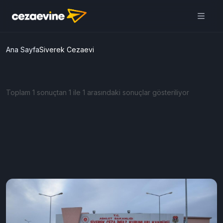
Ana Sayfa
Siverek Cezaevi
Toplam 1 sonuçtan 1 ile 1 arasındaki sonuçlar gösteriliyor