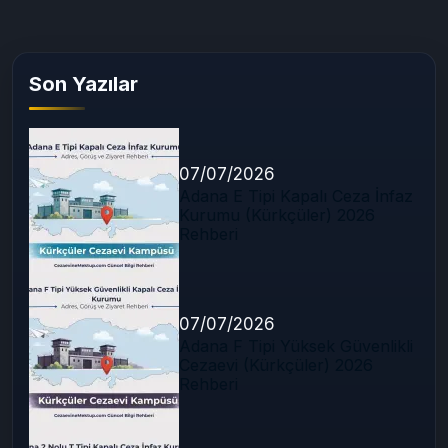
Son Yazılar
07/07/2026
Adana E Tipi Kapalı Ceza İnfaz
Kurumu (Kürkçüler) 2026
Rehberi
07/07/2026
Adana F Tipi Yüksek Güvenlikli
Cezaevi (Kürkçüler) 2026
Rehberi