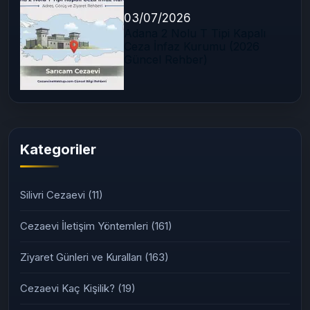
03/07/2026
Adana 2 Nolu T Tipi Kapalı
Ceza İnfaz Kurumu (2026
Güncel Rehber)
Kategoriler
Silivri Cezaevi
(11)
Cezaevi İletişim Yöntemleri
(161)
Ziyaret Günleri ve Kuralları
(163)
Cezaevi Kaç Kişilik?
(19)