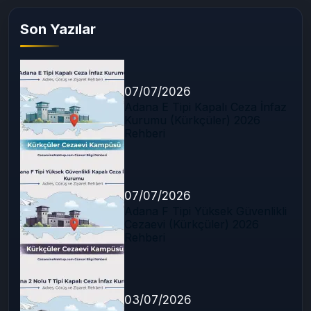
Son Yazılar
07/07/2026
Adana E Tipi Kapalı Ceza İnfaz
Kurumu (Kürkçüler) 2026
Rehberi
07/07/2026
Adana F Tipi Yüksek Güvenlikli
Cezaevi (Kürkçüler) 2026
Rehberi
03/07/2026