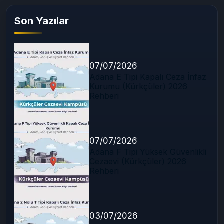
Son Yazılar
07/07/2026
Adana E Tipi Kapalı Ceza İnfaz
Kurumu (Kürkçüler) 2026
Rehberi
07/07/2026
Adana F Tipi Yüksek Güvenlikli
Cezaevi (Kürkçüler) 2026
Rehberi
03/07/2026