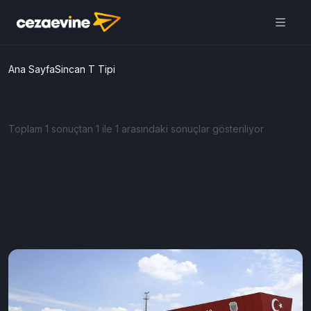
Ana Sayfa
Sincan T Tipi
Toplam 1 sonuçtan 1 ile 1 arasındaki sonuçlar gösteriliyor