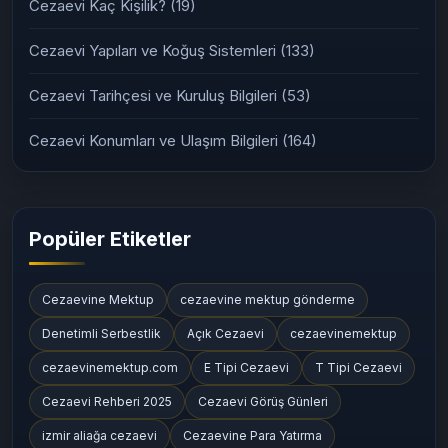
Cezaevi Kaç Kişilik?
(19)
Cezaevi Yapıları ve Koğuş Sistemleri
(133)
Cezaevi Tarihçesi ve Kuruluş Bilgileri
(53)
Cezaevi Konumları ve Ulaşım Bilgileri
(164)
Popüler Etiketler
Cezaevine Mektup
cezaevine mektup gönderme
Denetimli Serbestlik
Açık Cezaevi
cezaevinemektup
cezaevinemektup.com
E Tipi Cezaevi
T Tipi Cezaevi
Cezaevi Rehberi 2025
Cezaevi Görüş Günleri
izmir aliağa cezaevi
Cezaevine Para Yatırma