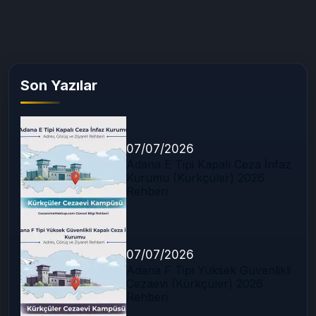
Son Yazılar
07/07/2026
Adana E Tipi Kapalı Ceza İnfaz
Kurumu (Kürkçüler) 2026
Rehberi
07/07/2026
Adana F Tipi Yüksek Güvenlikli
Cezaevi (Kürkçüler) 2026
Rehberi