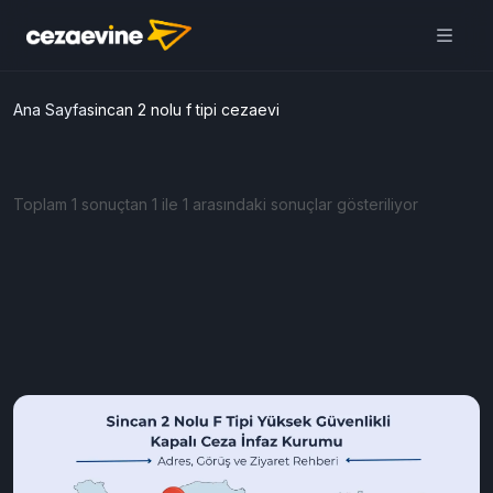
Ana Sayfa
sincan 2 nolu f tipi cezaevi
Toplam 1 sonuçtan 1 ile 1 arasındaki sonuçlar gösteriliyor