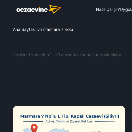
Nasıl Çalışır?
Uygul
Ana Sayfa
silivri marmara 7 nolu
Toplam 1 sonuçtan 1 ile 1 arasındaki sonuçlar gösteriliyor