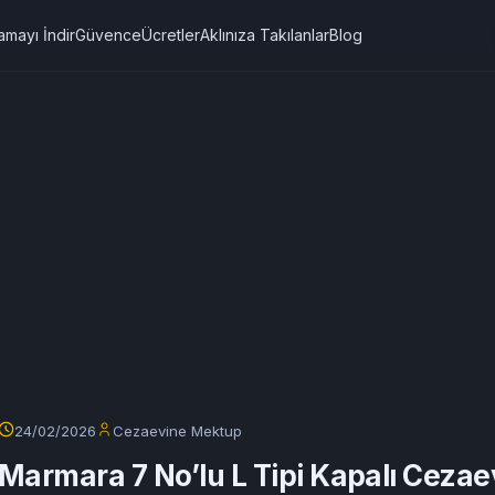
amayı İndir
Güvence
Ücretler
Aklınıza Takılanlar
Blog
24/02/2026
Cezaevine Mektup
Marmara 7 No’lu L Tipi Kapalı Cezae