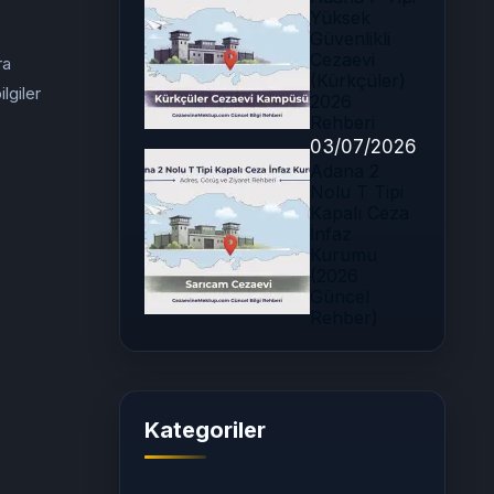
Yüksek
Güvenlikli
Cezaevi
ra
(Kürkçüler)
lgiler
2026
Rehberi
03/07/2026
Adana 2
Nolu T Tipi
Kapalı Ceza
İnfaz
Kurumu
(2026
Güncel
Rehber)
Kategoriler