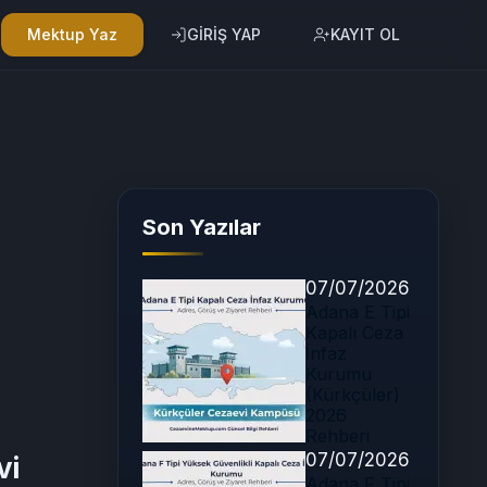
Mektup Yaz
GİRİŞ YAP
KAYIT OL
Son Yazılar
07/07/2026
Adana E Tipi
Kapalı Ceza
İnfaz
Kurumu
(Kürkçüler)
2026
Rehberi
07/07/2026
vi
Adana F Tipi