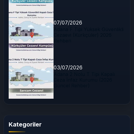
07/07/2026
Adana F Tipi Yüksek Güvenlikli
Cezaevi (Kürkçüler) 2026
Rehberi
03/07/2026
Adana 2 Nolu T Tipi Kapalı
Ceza İnfaz Kurumu (2026
Güncel Rehber)
Kategoriler