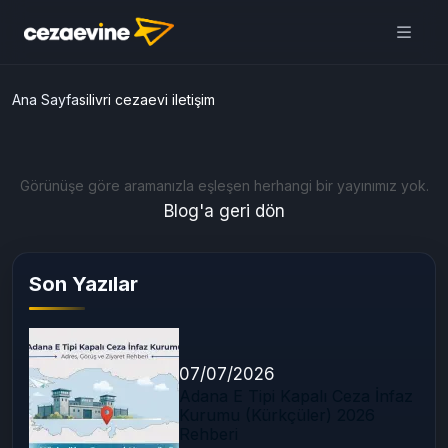
Ana Sayfa
silivri cezaevi iletişim
Görünüşe göre aramanızla eşleşen herhangi bir yayınımız yok.
Blog'a geri dön
Son Yazılar
07/07/2026
Adana E Tipi Kapalı Ceza İnfaz
Kurumu (Kürkçüler) 2026
Rehberi