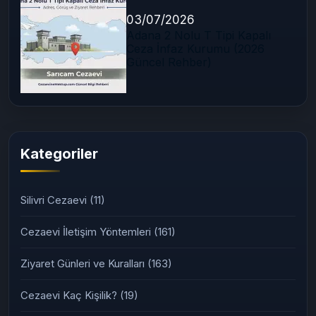
03/07/2026
Adana 2 Nolu T Tipi Kapalı
Ceza İnfaz Kurumu (2026
Güncel Rehber)
Kategoriler
Silivri Cezaevi
(11)
Cezaevi İletişim Yöntemleri
(161)
Ziyaret Günleri ve Kuralları
(163)
Cezaevi Kaç Kişilik?
(19)