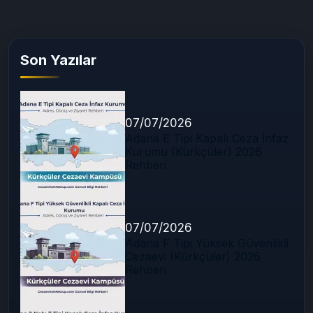
Son Yazılar
07/07/2026
Adana E Tipi Kapalı Ceza İnfaz
Kurumu (Kürkçüler) 2026
Rehberi
07/07/2026
Adana F Tipi Yüksek Güvenlikli
Cezaevi (Kürkçüler) 2026
Rehberi