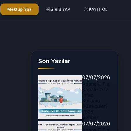
Mektup Yaz
GİRİŞ YAP
KAYIT OL
Son Yazılar
07/07/2026
Adana E Tipi
Kapalı Ceza
İnfaz
Kurumu
(Kürkçüler)
2026
Rehberi
07/07/2026
Adana F Tipi