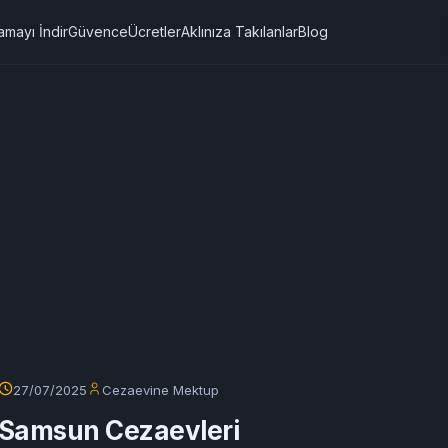
amayı İndir
Güvence
Ücretler
Aklınıza Takılanlar
Blog
27/07/2025
Cezaevine Mektup
Samsun Cezaevleri