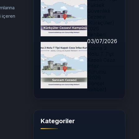
Yüksek
mlarına
Güvenlikli
i içeren
Cezaevi
(Kürkçüler)
2026
Rehberi
03/07/2026
Adana 2
Nolu T Tipi
Kapalı Ceza
İnfaz
Kurumu
(2026
Güncel
Rehber)
Kategoriler