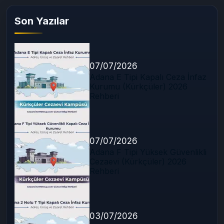
Son Yazılar
07/07/2026
Adana E Tipi Kapalı Ceza İnfaz
Kurumu (Kürkçüler) 2026
Rehberi
07/07/2026
Adana F Tipi Yüksek Güvenlikli
Cezaevi (Kürkçüler) 2026
Rehberi
03/07/2026