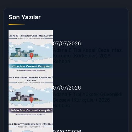
Son Yazılar
07/07/2026
Adana E Tipi Kapalı Ceza İnfaz
Kurumu (Kürkçüler) 2026
Rehberi
07/07/2026
Adana F Tipi Yüksek Güvenlikli
Cezaevi (Kürkçüler) 2026
Rehberi