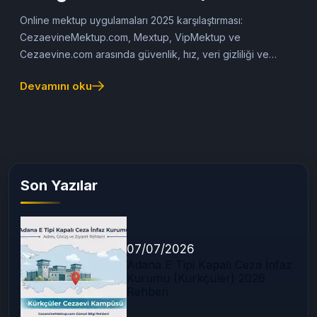
Güncel Karşılaştırma Rehberi)
Online mektup uygulamaları 2025 karşılaştırması:
CezaevineMektup.com, Mextup, VipMektup ve
Cezaevine.com arasında güvenlik, hız, veri gizliliği ve
kullanıcı memnuniyeti açısından en güvenilir platformu
Devamını oku
keşfedin.
Son Yazılar
07/07/2026
Adana E Tipi Kapalı Ceza İnfaz
Kurumu (Kürkçüler) 2026
Rehberi