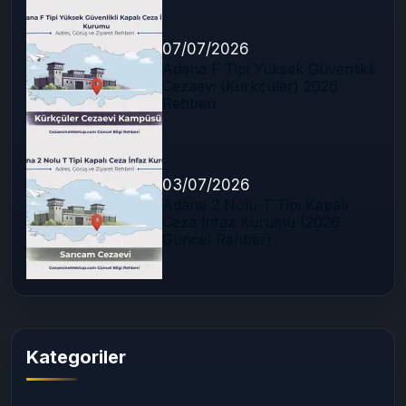
07/07/2026
Adana F Tipi Yüksek Güvenlikli
Cezaevi (Kürkçüler) 2026
Rehberi
03/07/2026
Adana 2 Nolu T Tipi Kapalı
Ceza İnfaz Kurumu (2026
Güncel Rehber)
Kategoriler