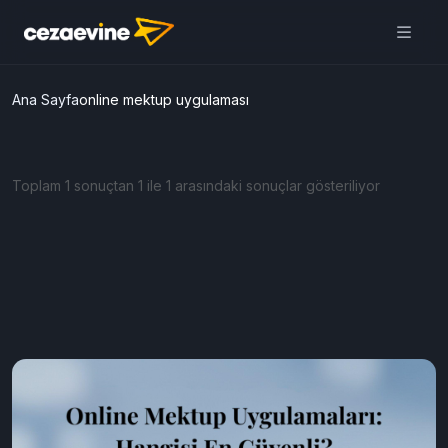
Ana Sayfa
online mektup uygulaması
Toplam 1 sonuçtan 1 ile 1 arasındaki sonuçlar gösteriliyor