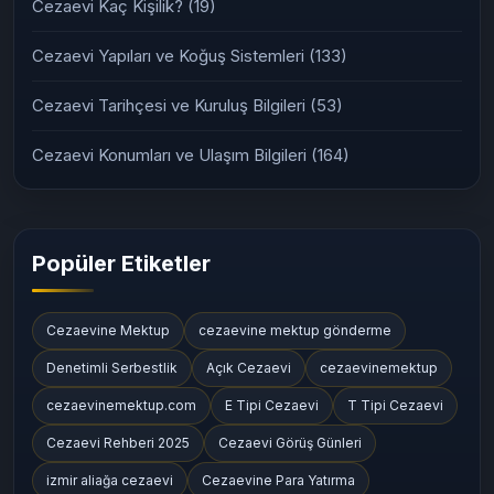
Cezaevi Kaç Kişilik?
(19)
Cezaevi Yapıları ve Koğuş Sistemleri
(133)
Cezaevi Tarihçesi ve Kuruluş Bilgileri
(53)
Cezaevi Konumları ve Ulaşım Bilgileri
(164)
Popüler Etiketler
Cezaevine Mektup
cezaevine mektup gönderme
Denetimli Serbestlik
Açık Cezaevi
cezaevinemektup
cezaevinemektup.com
E Tipi Cezaevi
T Tipi Cezaevi
Cezaevi Rehberi 2025
Cezaevi Görüş Günleri
izmir aliağa cezaevi
Cezaevine Para Yatırma