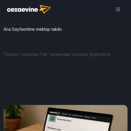
Ana Sayfa
online mektup takibi
Toplam 1 sonuçtan 1 ile 1 arasındaki sonuçlar gösteriliyor