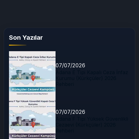
Son Yazılar
07/07/2026
Adana E Tipi Kapalı Ceza İnfaz
Kurumu (Kürkçüler) 2026
Rehberi
07/07/2026
Adana F Tipi Yüksek Güvenlikli
Cezaevi (Kürkçüler) 2026
Rehberi