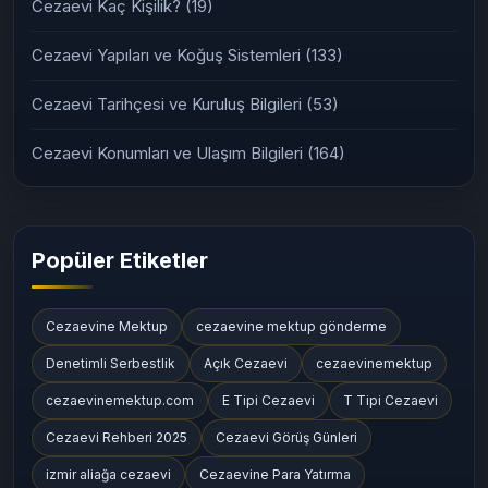
Cezaevi Kaç Kişilik?
(19)
Cezaevi Yapıları ve Koğuş Sistemleri
(133)
Cezaevi Tarihçesi ve Kuruluş Bilgileri
(53)
Cezaevi Konumları ve Ulaşım Bilgileri
(164)
Popüler Etiketler
Cezaevine Mektup
cezaevine mektup gönderme
Denetimli Serbestlik
Açık Cezaevi
cezaevinemektup
cezaevinemektup.com
E Tipi Cezaevi
T Tipi Cezaevi
Cezaevi Rehberi 2025
Cezaevi Görüş Günleri
izmir aliağa cezaevi
Cezaevine Para Yatırma