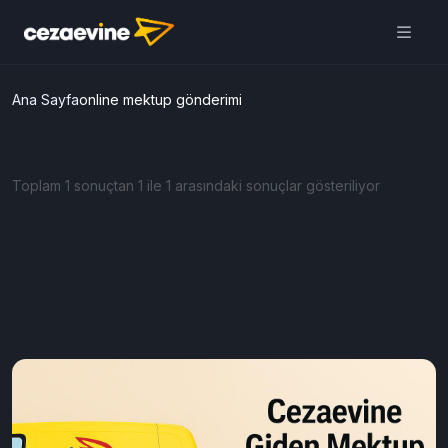
Ana Sayfa
online mektup gönderimi
Toplam 1 sonuçtan 1 ile 1 arasındaki sonuçlar gösteriliyor