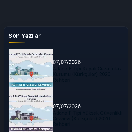
Son Yazılar
07/07/2026
Adana E Tipi Kapalı Ceza İnfaz
Kurumu (Kürkçüler) 2026
Rehberi
07/07/2026
Adana F Tipi Yüksek Güvenlikli
Cezaevi (Kürkçüler) 2026
Rehberi