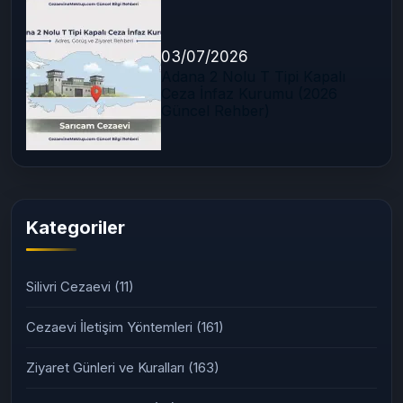
03/07/2026
Adana 2 Nolu T Tipi Kapalı
Ceza İnfaz Kurumu (2026
Güncel Rehber)
Kategoriler
Silivri Cezaevi
(11)
Cezaevi İletişim Yöntemleri
(161)
Ziyaret Günleri ve Kuralları
(163)