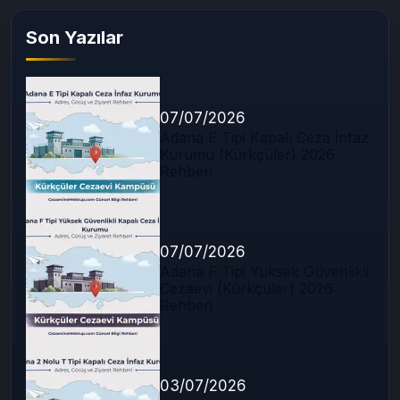
Son Yazılar
07/07/2026
Adana E Tipi Kapalı Ceza İnfaz
Kurumu (Kürkçüler) 2026
Rehberi
07/07/2026
Adana F Tipi Yüksek Güvenlikli
Cezaevi (Kürkçüler) 2026
Rehberi
03/07/2026