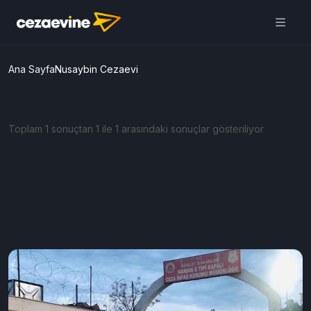
Ana Sayfa
Nusaybin Cezaevi
Toplam 1 sonuçtan 1 ile 1 arasındaki sonuçlar gösteriliyor