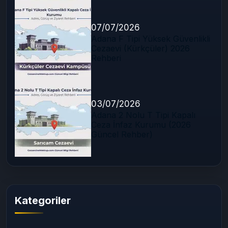
07/07/2026
Adana F Tipi Yüksek Güvenlikli
Cezaevi (Kürkçüler) 2026
Rehberi
03/07/2026
Adana 2 Nolu T Tipi Kapalı
Ceza İnfaz Kurumu (2026
Güncel Rehber)
Kategoriler