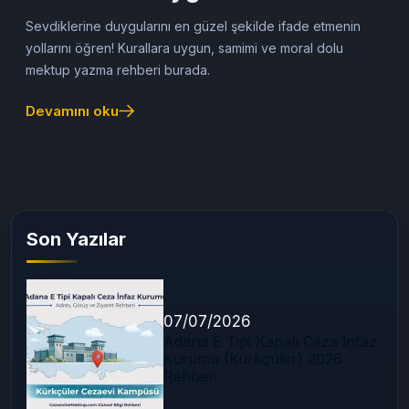
Şekilde Aktarmanın 5 Yolu
Sevdiklerine duygularını en güzel şekilde ifade etmenin
yollarını öğren! Kurallara uygun, samimi ve moral dolu
mektup yazma rehberi burada.
Devamını oku
Son Yazılar
07/07/2026
Adana E Tipi Kapalı Ceza İnfaz
Kurumu (Kürkçüler) 2026
Rehberi