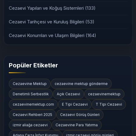
Cezaevi Yapıları ve Koğuş Sistemleri
(133)
Cezaevi Tarihçesi ve Kuruluş Bilgileri
(53)
Cezaevi Konumları ve Ulaşım Bilgileri
(164)
Popüler Etiketler
Cezaevine Mektup
cezaevine mektup gönderme
Denetimli Serbestlik
Açık Cezaevi
cezaevinemektup
cezaevinemektup.com
E Tipi Cezaevi
T Tipi Cezaevi
Cezaevi Rehberi 2025
Cezaevi Görüş Günleri
izmir aliağa cezaevi
Cezaevine Para Yatırma
Adana Ceza İnfaz Kurumu
izmir cezaevi görüş günleri