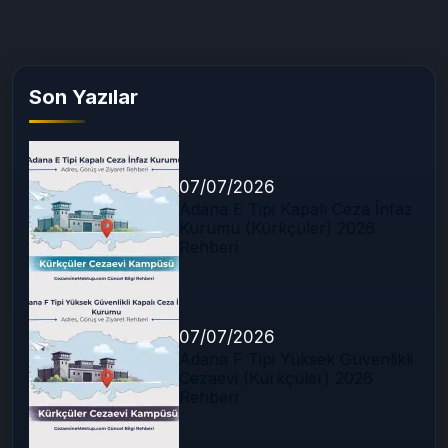
Son Yazılar
07/07/2026
Adana E Tipi Kapalı Ceza İnfaz
Kurumu (Kürkçüler) 2026
Rehberi
07/07/2026
Adana F Tipi Yüksek Güvenlikli
Cezaevi (Kürkçüler) 2026
Rehberi