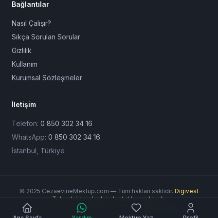
Bağlantılar
Nasıl Çalışır?
Sıkça Sorulan Sorular
Gizlilik
Kullanım
Kurumsal Sözleşmeler
İletişim
Telefon:
0 850 302 34 16
WhatsApp:
0 850 302 34 16
İstanbul, Türkiye
© 2025 CezaevineMektup.com — Tüm hakları saklıdır.
Digivest
Teknoloji tarafından desteklenmektedir.
Ödeme Yöntemleri:
Ana Sayfa
Yardım
Mektup Yaz
Profil