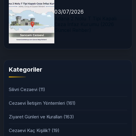
03/07/2026
Adana 2 Nolu T Tipi Kapalı
Ceza İnfaz Kurumu (2026
Güncel Rehber)
Kategoriler
Silivri Cezaevi
(11)
Cezaevi İletişim Yöntemleri
(161)
Ziyaret Günleri ve Kuralları
(163)
Cezaevi Kaç Kişilik?
(19)