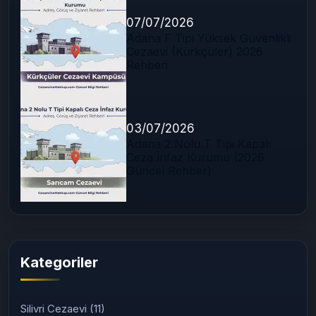
07/07/2026
Adana F Tipi Yüksek Güvenlikli
Cezaevi (Kürkçüler) 2026
Rehberi
03/07/2026
Adana 2 Nolu T Tipi Kapalı
Ceza İnfaz Kurumu (2026
Güncel Rehber)
Kategoriler
Silivri Cezaevi
(11)