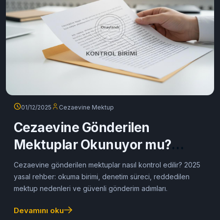
01/12/2025
Cezaevine Mektup
Cezaevine Gönderilen
Mektuplar Okunuyor mu?
Gerçekleri Öğrenin (2025)
Cezaevine gönderilen mektuplar nasıl kontrol edilir? 2025
yasal rehber: okuma birimi, denetim süreci, reddedilen
mektup nedenleri ve güvenli gönderim adımları.
Devamını oku