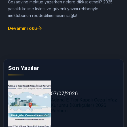
Güncel Rehber)
Cezaevine mektup yazarken nelere dikkat etmeli? 2025
yasaklı kelime listesi ve güvenli yazım rehberiyle
mektubunun reddedilmemesini sağla!
Devamını oku
Son Yazılar
07/07/2026
Adana E Tipi Kapalı Ceza İnfaz
Kurumu (Kürkçüler) 2026
Rehberi