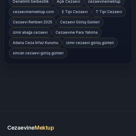
Denetimli Serbestlik
Açık Cezaevi
cezaevinemektup
cezaevinemektup.com
E Tipi Cezaevi
T Tipi Cezaevi
Cezaevi Rehberi 2025
Cezaevi Görüş Günleri
izmir aliağa cezaevi
Cezaevine Para Yatırma
Adana Ceza İnfaz Kurumu
izmir cezaevi görüş günleri
sincan cezaevi görüş günleri
Cezaevine
Mektup