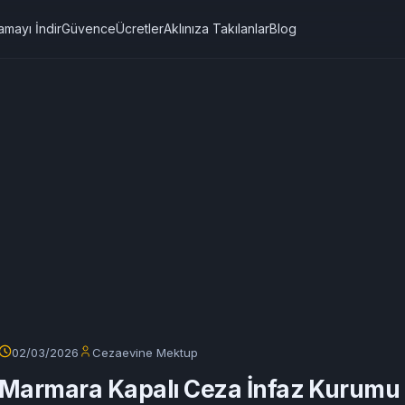
amayı İndir
Güvence
Ücretler
Aklınıza Takılanlar
Blog
02/03/2026
Cezaevine Mektup
Marmara Kapalı Ceza İnfaz Kurumu