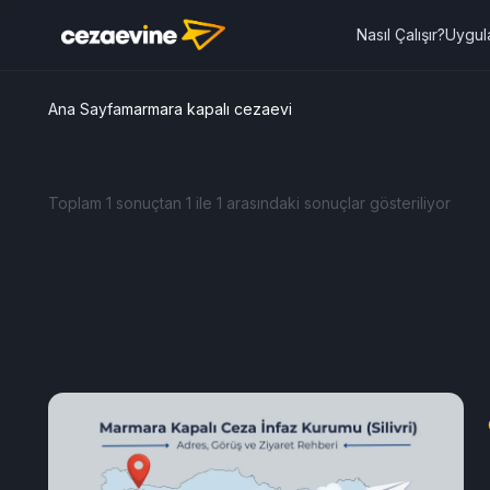
Nasıl Çalışır?
Uygul
Ana Sayfa
marmara kapalı cezaevi
Toplam 1 sonuçtan 1 ile 1 arasındaki sonuçlar gösteriliyor