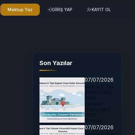
Mektup Yaz
GİRİŞ YAP
KAYIT OL
Son Yazılar
07/07/2026
Adana E Tipi
Kapalı Ceza
İnfaz
Kurumu
(Kürkçüler)
2026
Rehberi
07/07/2026
Adana F Tipi