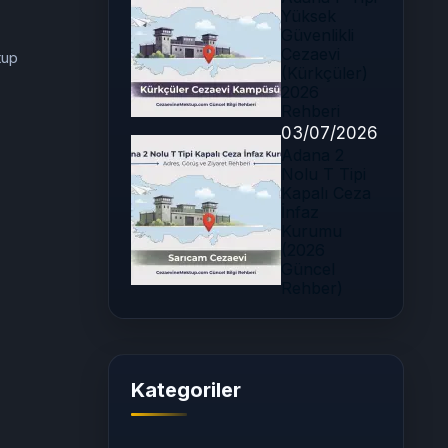
Yüksek
Güvenlikli
Cezaevi
tup
(Kürkçüler)
2026
Rehberi
03/07/2026
Adana 2
Nolu T Tipi
Kapalı Ceza
İnfaz
Kurumu
(2026
Güncel
Rehber)
Kategoriler