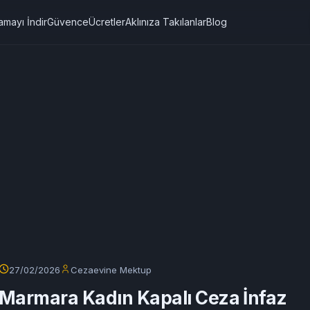
amayı İndir
Güvence
Ücretler
Aklınıza Takılanlar
Blog
27/02/2026
Cezaevine Mektup
Marmara Kadın Kapalı Ceza İnfaz