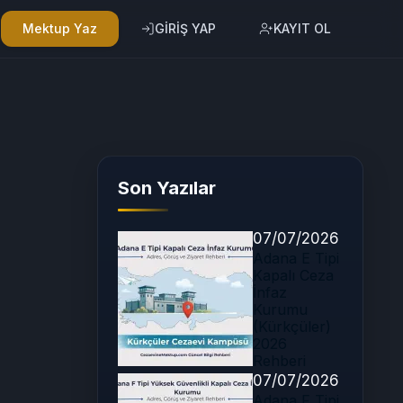
Mektup Yaz
GİRİŞ YAP
KAYIT OL
Son Yazılar
07/07/2026
Adana E Tipi
Kapalı Ceza
İnfaz
Kurumu
(Kürkçüler)
2026
Rehberi
07/07/2026
Adana F Tipi