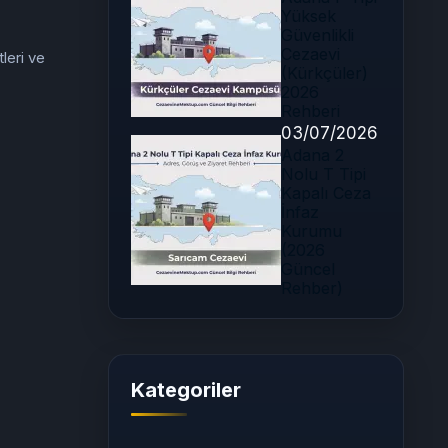
Yüksek
Güvenlikli
Cezaevi
leri ve
(Kürkçüler)
2026
Rehberi
03/07/2026
Adana 2
Nolu T Tipi
Kapalı Ceza
İnfaz
Kurumu
(2026
Güncel
Rehber)
Kategoriler