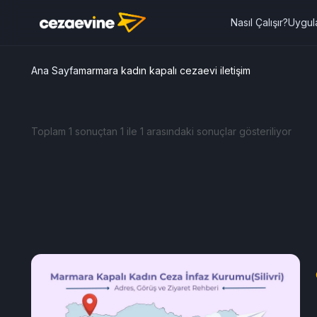
Nasıl Çalışır?
Uygul
Ana Sayfa
marmara kadın kapalı cezaevi iletişim
Toplam 1 sonuçtan 1 ile 1 arasındaki sonuçlar gösteriliyor