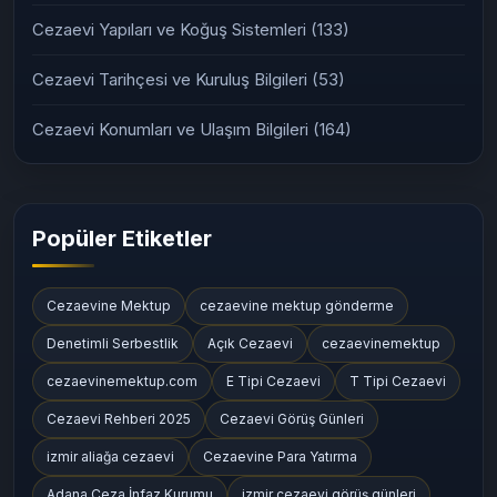
Cezaevi Yapıları ve Koğuş Sistemleri
(133)
Cezaevi Tarihçesi ve Kuruluş Bilgileri
(53)
Cezaevi Konumları ve Ulaşım Bilgileri
(164)
Popüler Etiketler
Cezaevine Mektup
cezaevine mektup gönderme
Denetimli Serbestlik
Açık Cezaevi
cezaevinemektup
cezaevinemektup.com
E Tipi Cezaevi
T Tipi Cezaevi
Cezaevi Rehberi 2025
Cezaevi Görüş Günleri
izmir aliağa cezaevi
Cezaevine Para Yatırma
Adana Ceza İnfaz Kurumu
izmir cezaevi görüş günleri