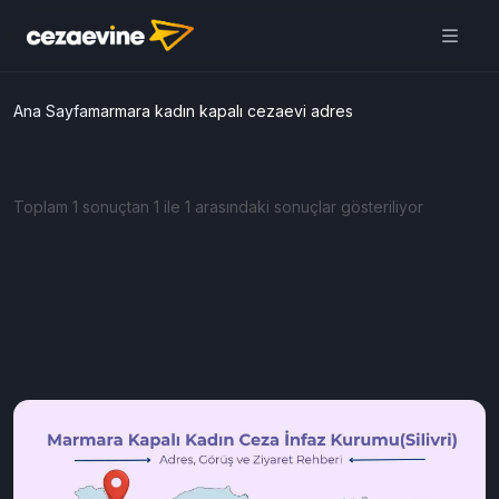
Ana Sayfa
marmara kadın kapalı cezaevi adres
Toplam 1 sonuçtan 1 ile 1 arasındaki sonuçlar gösteriliyor