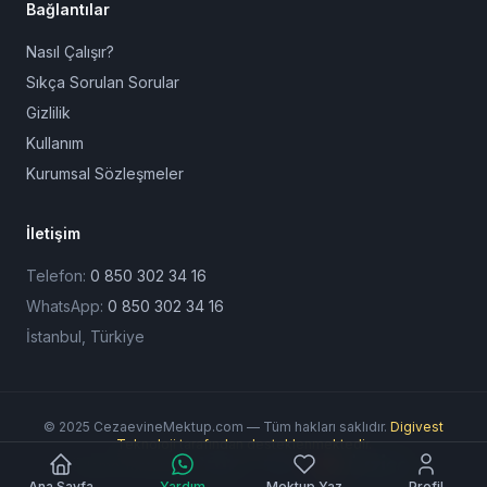
Bağlantılar
Nasıl Çalışır?
Sıkça Sorulan Sorular
Gizlilik
Kullanım
Kurumsal Sözleşmeler
İletişim
Telefon:
0 850 302 34 16
WhatsApp:
0 850 302 34 16
İstanbul, Türkiye
© 2025 CezaevineMektup.com — Tüm hakları saklıdır.
Digivest
Teknoloji tarafından desteklenmektedir.
Ödeme Yöntemleri:
Ana Sayfa
Yardım
Mektup Yaz
Profil