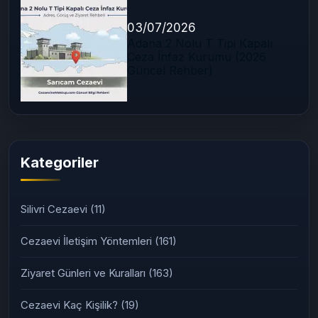
03/07/2026
Adana 2 Nolu T Tipi Kapalı
Ceza İnfaz Kurumu (2026
Güncel Rehber)
Kategoriler
Silivri Cezaevi
(11)
Cezaevi İletişim Yöntemleri
(161)
Ziyaret Günleri ve Kuralları
(163)
Cezaevi Kaç Kişilik?
(19)