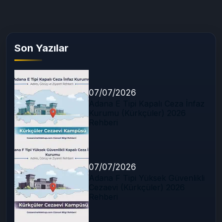
Son Yazılar
07/07/2026
Adana E Tipi Kapalı Ceza İnfaz
Kurumu (Kürkçüler) 2026
Rehberi
07/07/2026
Adana F Tipi Yüksek Güvenlikli
Cezaevi (Kürkçüler) 2026
Rehberi