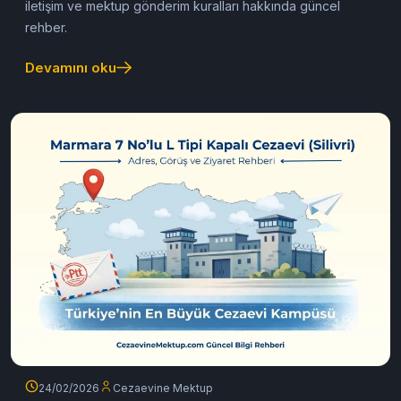
Marmara 8 No’lu L Tipi Cezaevi
(2026 Güncel Rehber)
Marmara 8 No’lu L Tipi Cezaevi adresi, ziyaret saatleri,
iletişim ve mektup gönderim kuralları hakkında güncel
rehber.
Devamını oku