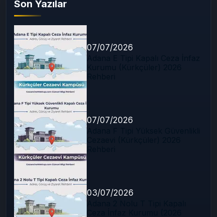
Son Yazılar
07/07/2026
Adana E Tipi Kapalı Ceza İnfaz
Kurumu (Kürkçüler) 2026
Rehberi
07/07/2026
Adana F Tipi Yüksek Güvenlikli
Cezaevi (Kürkçüler) 2026
Rehberi