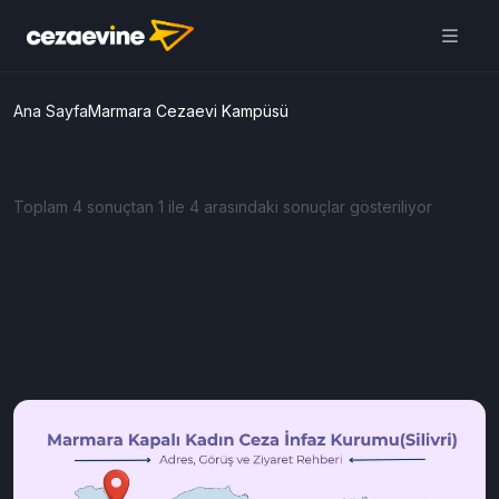
Cezaevine Mektup | Online
Mektup Yazdır ve Cezaevine
Gönder
Aç
Daha iyi deneyim için
uygulamamızı kullanın
ÜCRETSİZ
Ana Sayfa
Marmara Cezaevi Kampüsü
Toplam 4 sonuçtan 1 ile 4 arasındaki sonuçlar gösteriliyor