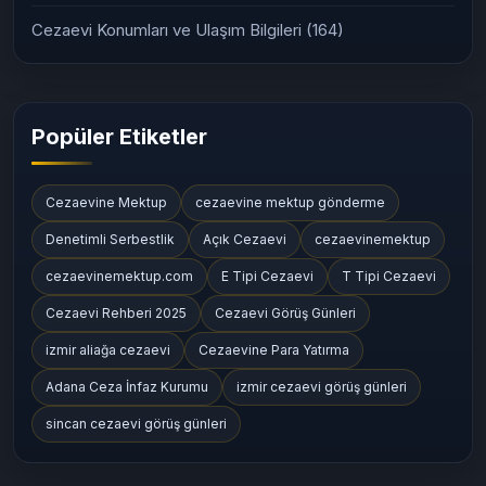
Cezaevi Yapıları ve Koğuş Sistemleri
(133)
Cezaevi Tarihçesi ve Kuruluş Bilgileri
(53)
Cezaevi Konumları ve Ulaşım Bilgileri
(164)
Popüler Etiketler
Cezaevine Mektup
cezaevine mektup gönderme
Denetimli Serbestlik
Açık Cezaevi
cezaevinemektup
cezaevinemektup.com
E Tipi Cezaevi
T Tipi Cezaevi
Cezaevi Rehberi 2025
Cezaevi Görüş Günleri
izmir aliağa cezaevi
Cezaevine Para Yatırma