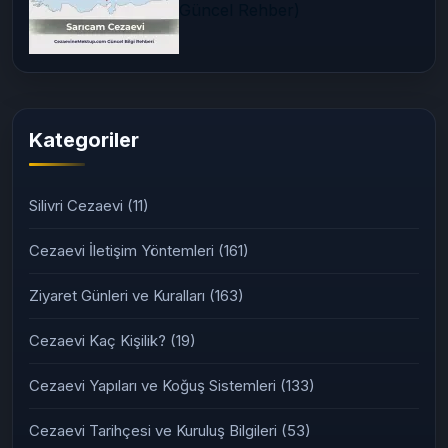
03/07/2026
Adana 2 Nolu T Tipi Kapalı
Ceza İnfaz Kurumu (2026
Güncel Rehber)
Kategoriler
Silivri Cezaevi
(11)
Cezaevi İletişim Yöntemleri
(161)
Ziyaret Günleri ve Kuralları
(163)
Cezaevi Kaç Kişilik?
(19)