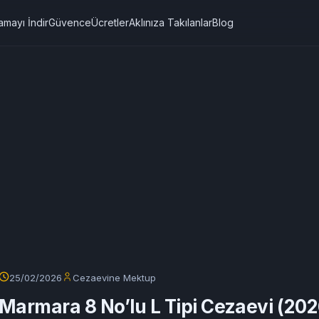
amayı İndir
Güvence
Ücretler
Aklınıza Takılanlar
Blog
25/02/2026
Cezaevine Mektup
Marmara 8 No’lu L Tipi Cezaevi (20