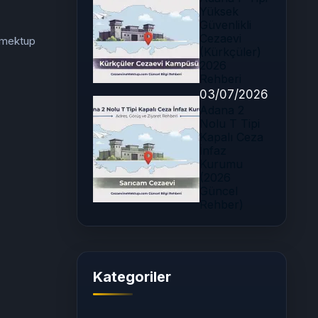
Yüksek
Güvenlikli
Cezaevi
e mektup
(Kürkçüler)
2026
Rehberi
03/07/2026
Adana 2
Nolu T Tipi
Kapalı Ceza
İnfaz
Kurumu
(2026
Güncel
Rehber)
Kategoriler