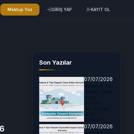
Mektup Yaz
GİRİŞ YAP
KAYIT OL
Son Yazılar
07/07/2026
Adana E Tipi
Kapalı Ceza
İnfaz
Kurumu
(Kürkçüler)
2026
Rehberi
07/07/2026
26
Adana F Tipi