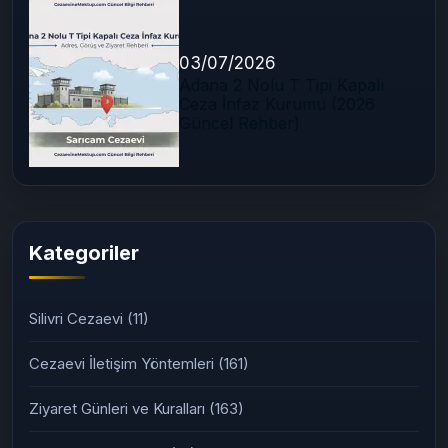
03/07/2026
Adana 2 Nolu T Tipi Kapalı
Ceza İnfaz Kurumu (2026
Güncel Rehber)
Kategoriler
Silivri Cezaevi
(11)
Cezaevi İletişim Yöntemleri
(161)
Ziyaret Günleri ve Kuralları
(163)