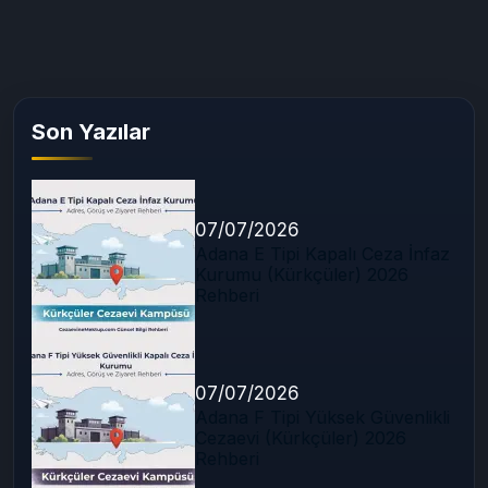
Son Yazılar
07/07/2026
Adana E Tipi Kapalı Ceza İnfaz
Kurumu (Kürkçüler) 2026
Rehberi
07/07/2026
Adana F Tipi Yüksek Güvenlikli
Cezaevi (Kürkçüler) 2026
Rehberi