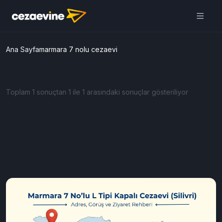
Ana Sayfa
marmara 7 nolu cezaevi
Toplam 1 sonuçtan 1 ile 1 arasındaki sonuçlar gösteriliyor