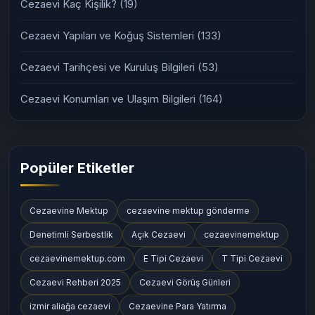
Cezaevi Kaç Kişilik?
(19)
Cezaevi Yapıları ve Koğuş Sistemleri
(133)
Cezaevi Tarihçesi ve Kuruluş Bilgileri
(53)
Cezaevi Konumları ve Ulaşım Bilgileri
(164)
Popüler Etiketler
Cezaevine Mektup
cezaevine mektup gönderme
Denetimli Serbestlik
Açık Cezaevi
cezaevinemektup
cezaevinemektup.com
E Tipi Cezaevi
T Tipi Cezaevi
Cezaevi Rehberi 2025
Cezaevi Görüş Günleri
izmir aliağa cezaevi
Cezaevine Para Yatırma