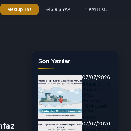
Mektup Yaz
GİRİŞ YAP
KAYIT OL
Son Yazılar
07/07/2026
Adana E Tipi
Kapalı Ceza
İnfaz
Kurumu
(Kürkçüler)
2026
Rehberi
07/07/2026
İnfaz
Adana F Tipi