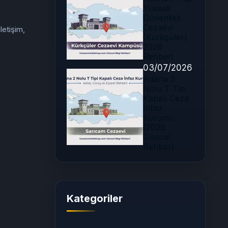
Yüksek
Güvenlikli
Cezaevi
letişim,
(Kürkçüler)
2026
Rehberi
03/07/2026
Adana 2
Nolu T Tipi
Kapalı Ceza
İnfaz
Kurumu
(2026
Güncel
Rehber)
Kategoriler