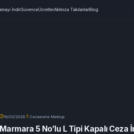
amayı İndir
Güvence
Ücretler
Aklınıza Takılanlar
Blog
16/02/2026
Cezaevine Mektup
Marmara 5 No’lu L Tipi Kapalı Ceza 