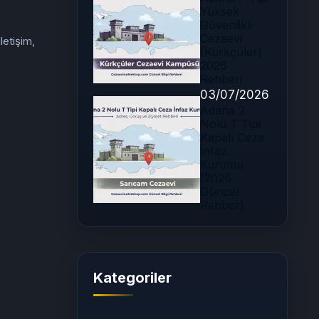
Yüksek
Güvenlikli
Cezaevi
letişim,
(Kürkçüler)
2026
Rehberi
03/07/2026
Adana 2
Nolu T Tipi
Kapalı Ceza
İnfaz
Kurumu
(2026
Güncel
Rehber)
Kategoriler