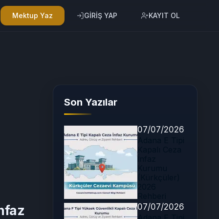
Mektup Yaz
GİRİŞ YAP
KAYIT OL
Son Yazılar
07/07/2026
Adana E Tipi
Kapalı Ceza
İnfaz
Kurumu
(Kürkçüler)
2026
Rehberi
07/07/2026
İnfaz
Adana F Tipi