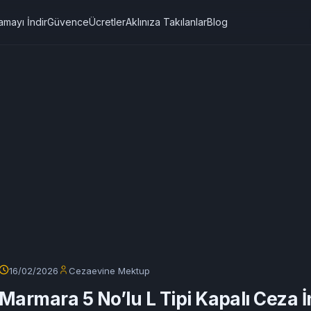
amayı İndir
Güvence
Ücretler
Aklınıza Takılanlar
Blog
16/02/2026
Cezaevine Mektup
Marmara 5 No’lu L Tipi Kapalı Ceza 