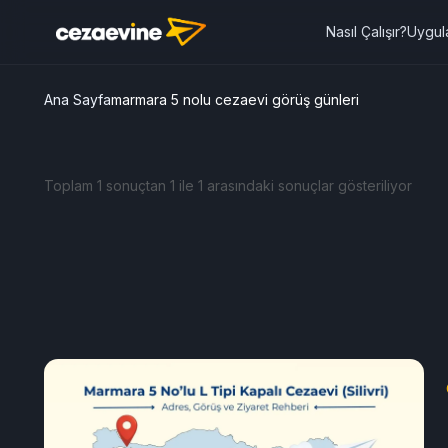
Nasıl Çalışır?
Uygul
Ana Sayfa
marmara 5 nolu cezaevi görüş günleri
Toplam 1 sonuçtan 1 ile 1 arasındaki sonuçlar gösteriliyor