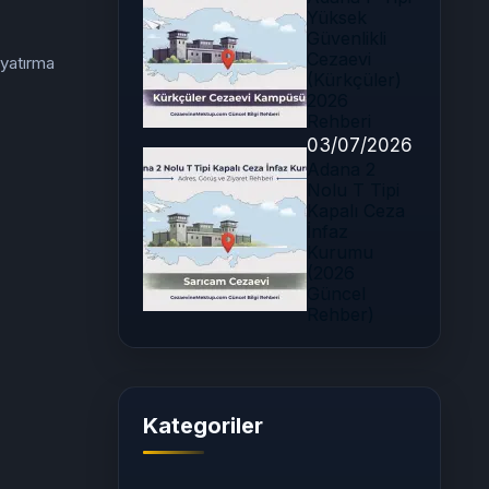
Yüksek
Güvenlikli
Cezaevi
 yatırma
(Kürkçüler)
2026
Rehberi
03/07/2026
Adana 2
Nolu T Tipi
Kapalı Ceza
İnfaz
Kurumu
(2026
Güncel
Rehber)
Kategoriler