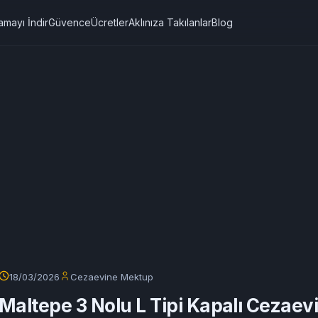
amayı İndir
Güvence
Ücretler
Aklınıza Takılanlar
Blog
18/03/2026
Cezaevine Mektup
Maltepe 3 Nolu L Tipi Kapalı Cezaev