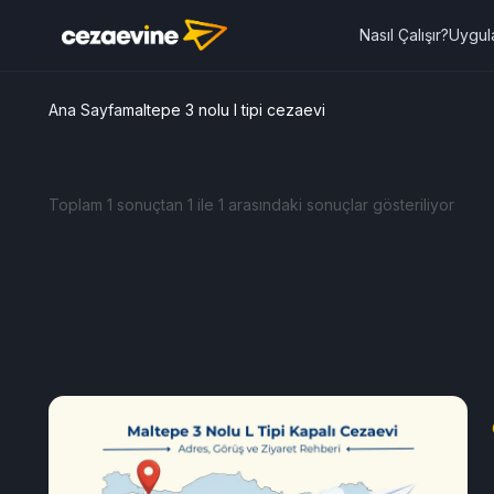
Nasıl Çalışır?
Uygul
Ana Sayfa
maltepe 3 nolu l tipi cezaevi
Toplam 1 sonuçtan 1 ile 1 arasındaki sonuçlar gösteriliyor