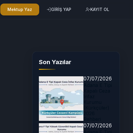
Mektup Yaz
GİRİŞ YAP
KAYIT OL
Son Yazılar
07/07/2026
Adana E Tipi
Kapalı Ceza
İnfaz
Kurumu
(Kürkçüler)
2026
Rehberi
07/07/2026
i
Adana F Tipi