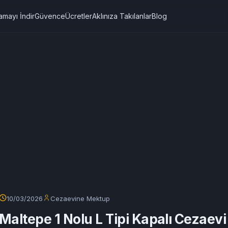
amayı İndir
Güvence
Ücretler
Aklınıza Takılanlar
Blog
10/03/2026
Cezaevine Mektup
Maltepe 1 Nolu L Tipi Kapalı Cezaevi