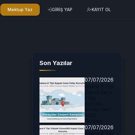
Mektup Yaz
GİRİŞ YAP
KAYIT OL
Son Yazılar
07/07/2026
Adana E Tipi
Kapalı Ceza
İnfaz
Kurumu
(Kürkçüler)
2026
Rehberi
07/07/2026
Adana F Tipi