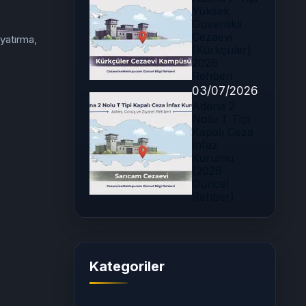
Yüksek
Güvenlikli
Cezaevi
 yatırma,
(Kürkçüler)
2026
Rehberi
03/07/2026
Adana 2
Nolu T Tipi
Kapalı Ceza
İnfaz
Kurumu
(2026
Güncel
Rehber)
Kategoriler