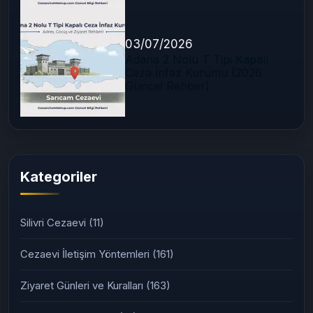
03/07/2026
Adana 2 Nolu T Tipi Kapalı
Ceza İnfaz Kurumu (2026
Güncel Rehber)
Kategoriler
Silivri Cezaevi
(11)
Cezaevi İletişim Yöntemleri
(161)
Ziyaret Günleri ve Kuralları
(163)