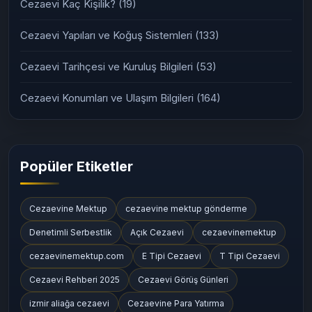
Cezaevi Kaç Kişilik?
(19)
Cezaevi Yapıları ve Koğuş Sistemleri
(133)
Cezaevi Tarihçesi ve Kuruluş Bilgileri
(53)
Cezaevi Konumları ve Ulaşım Bilgileri
(164)
Popüler Etiketler
Cezaevine Mektup
cezaevine mektup gönderme
Denetimli Serbestlik
Açık Cezaevi
cezaevinemektup
cezaevinemektup.com
E Tipi Cezaevi
T Tipi Cezaevi
Cezaevi Rehberi 2025
Cezaevi Görüş Günleri
izmir aliağa cezaevi
Cezaevine Para Yatırma