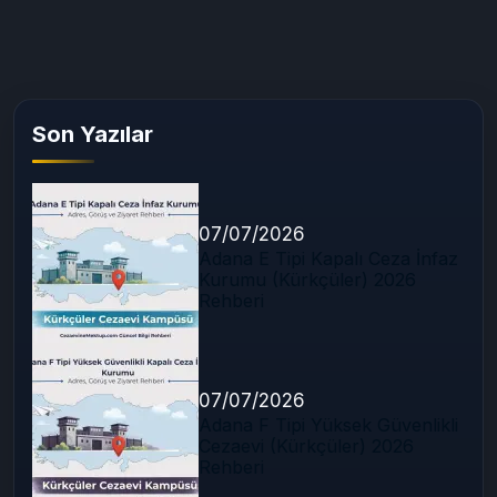
Son Yazılar
07/07/2026
Adana E Tipi Kapalı Ceza İnfaz
Kurumu (Kürkçüler) 2026
Rehberi
07/07/2026
Adana F Tipi Yüksek Güvenlikli
Cezaevi (Kürkçüler) 2026
Rehberi