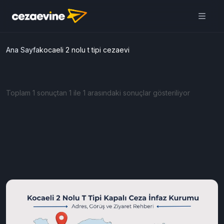
Ana Sayfa
kocaeli 2 nolu t tipi cezaevi
Toplam 1 sonuçtan 1 ile 1 arasındaki sonuçlar gösteriliyor