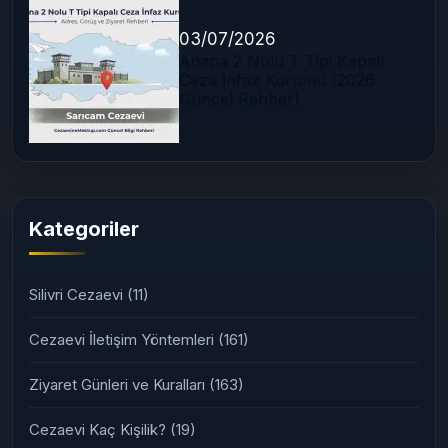
03/07/2026
Adana 2 Nolu T Tipi Kapalı
Ceza İnfaz Kurumu (2026
Güncel Rehber)
Kategoriler
Silivri Cezaevi
(11)
Cezaevi İletişim Yöntemleri
(161)
Ziyaret Günleri ve Kuralları
(163)
Cezaevi Kaç Kişilik?
(19)