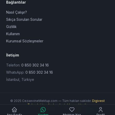
Bağlantılar
Nasıl Çalışır?
Sıkça Sorulan Sorular
Gizlilik
Kullanım
Kurumsal Sözleşmeler
İletişim
Telefon:
0 850 302 34 16
WhatsApp:
0 850 302 34 16
İstanbul, Türkiye
© 2025 CezaevineMektup.com — Tüm hakları saklıdır.
Digivest
Teknoloji tarafından desteklenmektedir.
Ödeme Yöntemleri:
Ana Sayfa
Yardım
Mektup Yaz
Profil