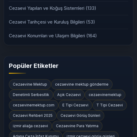
Cezaevi Yapıları ve Koğuş Sistemleri
(133)
Cezaevi Tarihçesi ve Kuruluş Bilgileri
(53)
Cezaevi Konumları ve Ulaşım Bilgileri
(164)
Popüler Etiketler
Cezaevine Mektup
cezaevine mektup gönderme
Denetimli Serbestlik
Açık Cezaevi
cezaevinemektup
cezaevinemektup.com
E Tipi Cezaevi
T Tipi Cezaevi
Cezaevi Rehberi 2025
Cezaevi Görüş Günleri
izmir aliağa cezaevi
Cezaevine Para Yatırma
Adana Ceza İnfaz Kurumu
izmir cezaevi görüş günleri