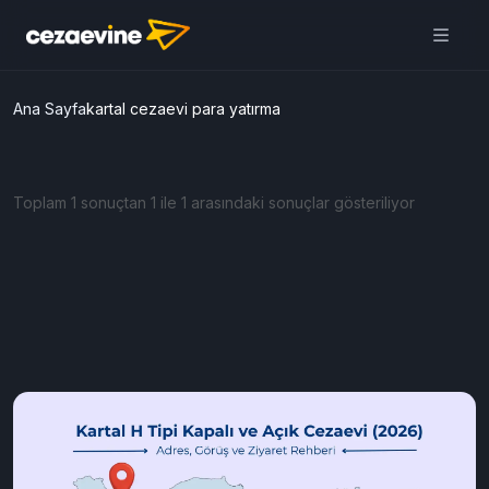
Ana Sayfa
kartal cezaevi para yatırma
Toplam 1 sonuçtan 1 ile 1 arasındaki sonuçlar gösteriliyor