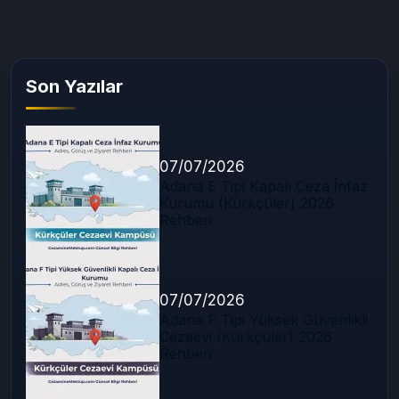
Son Yazılar
07/07/2026
Adana E Tipi Kapalı Ceza İnfaz
Kurumu (Kürkçüler) 2026
Rehberi
07/07/2026
Adana F Tipi Yüksek Güvenlikli
Cezaevi (Kürkçüler) 2026
Rehberi