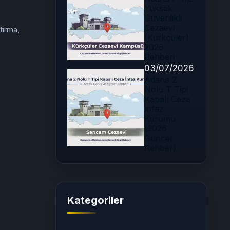
Yüksek
Güvenlikli
Cezaevi
tırma,
(Kürkçüler)
2026
Rehberi
03/07/2026
Adana 2
Nolu T Tipi
Kapalı Ceza
İnfaz
Kurumu
(2026
Güncel
Rehber)
Kategoriler