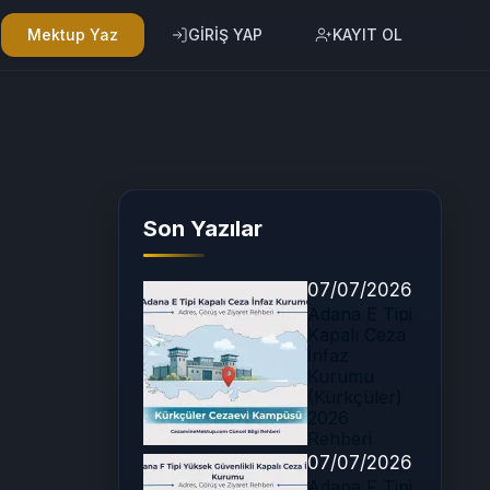
Mektup Yaz
GİRİŞ YAP
KAYIT OL
Son Yazılar
07/07/2026
Adana E Tipi
Kapalı Ceza
İnfaz
Kurumu
(Kürkçüler)
2026
Rehberi
07/07/2026
Adana F Tipi