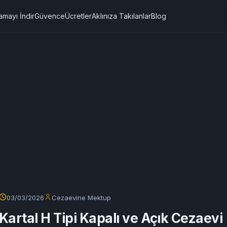
amayı İndir
Güvence
Ücretler
Aklınıza Takılanlar
Blog
03/03/2026
Cezaevine Mektup
Kartal H Tipi Kapalı ve Açık Cezaevi