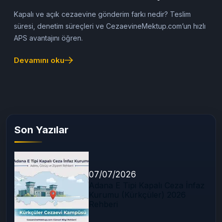
Güncel Rehber)
Kapalı ve açık cezaevine gönderim farkı nedir? Teslim
süresi, denetim süreçleri ve CezaevineMektup.com’un hızlı
APS avantajını öğren.
Devamını oku
Son Yazılar
07/07/2026
Adana E Tipi Kapalı Ceza İnfaz
Kurumu (Kürkçüler) 2026
Rehberi