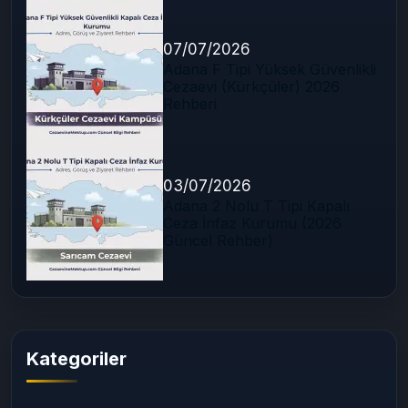
07/07/2026
Adana F Tipi Yüksek Güvenlikli
Cezaevi (Kürkçüler) 2026
Rehberi
03/07/2026
Adana 2 Nolu T Tipi Kapalı
Ceza İnfaz Kurumu (2026
Güncel Rehber)
Kategoriler