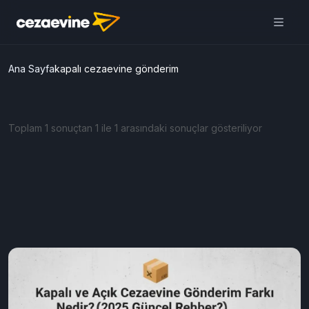
Ana Sayfa
kapalı cezaevine gönderim
Toplam 1 sonuçtan 1 ile 1 arasındaki sonuçlar gösteriliyor