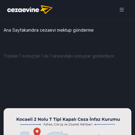
Ana Sayfa
kandıra cezaevi mektup gönderme
Toplam 1 sonuçtan 1 ile 1 arasındaki sonuçlar gösteriliyor