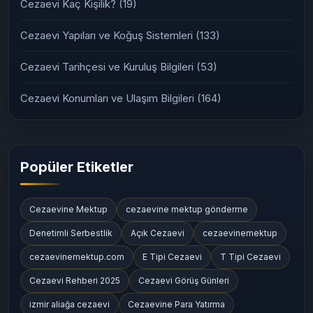
Cezaevi Kaç Kişilik?
(19)
Cezaevi Yapıları ve Koğuş Sistemleri
(133)
Cezaevi Tarihçesi ve Kuruluş Bilgileri
(53)
Cezaevi Konumları ve Ulaşım Bilgileri
(164)
Popüler Etiketler
Cezaevine Mektup
cezaevine mektup gönderme
Denetimli Serbestlik
Açık Cezaevi
cezaevinemektup
cezaevinemektup.com
E Tipi Cezaevi
T Tipi Cezaevi
Cezaevi Rehberi 2025
Cezaevi Görüş Günleri
izmir aliağa cezaevi
Cezaevine Para Yatırma