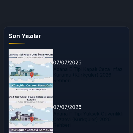
Son Yazılar
07/07/2026
Adana E Tipi Kapalı Ceza İnfaz
Kurumu (Kürkçüler) 2026
Rehberi
07/07/2026
Adana F Tipi Yüksek Güvenlikli
Cezaevi (Kürkçüler) 2026
Rehberi