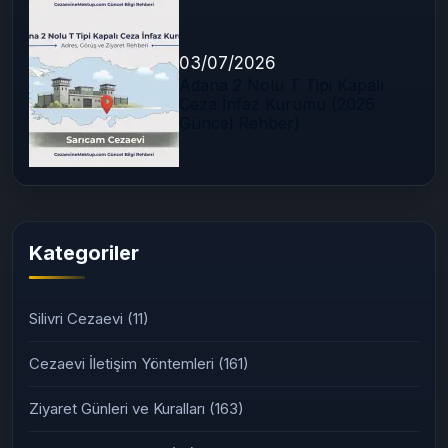
03/07/2026
Adana 2 Nolu T Tipi Kapalı
Ceza İnfaz Kurumu (2026
Güncel Rehber)
Kategoriler
Silivri Cezaevi
(11)
Cezaevi İletişim Yöntemleri
(161)
Ziyaret Günleri ve Kuralları
(163)