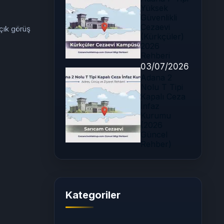
Yüksek
Güvenlikli
Cezaevi
çık görüş
(Kürkçüler)
2026
Rehberi
03/07/2026
Adana 2
Nolu T Tipi
Kapalı Ceza
İnfaz
Kurumu
(2026
Güncel
Rehber)
Kategoriler