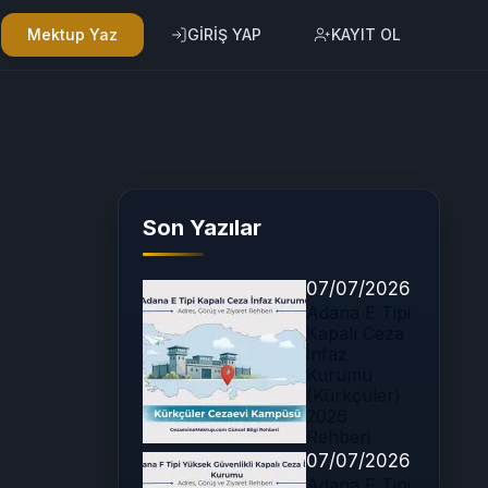
Mektup Yaz
GİRİŞ YAP
KAYIT OL
Son Yazılar
07/07/2026
Adana E Tipi
Kapalı Ceza
İnfaz
Kurumu
(Kürkçüler)
2026
Rehberi
07/07/2026
Adana F Tipi