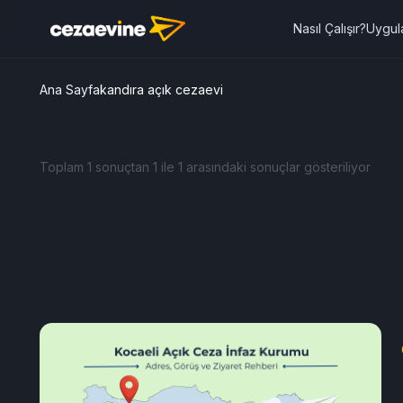
Nasıl Çalışır?
Uygul
Ana Sayfa
kandıra açık cezaevi
Toplam 1 sonuçtan 1 ile 1 arasındaki sonuçlar gösteriliyor