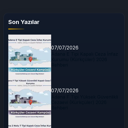
Son Yazılar
07/07/2026
Adana E Tipi Kapalı Ceza İnfaz
Kurumu (Kürkçüler) 2026
Rehberi
07/07/2026
Adana F Tipi Yüksek Güvenlikli
Cezaevi (Kürkçüler) 2026
Rehberi