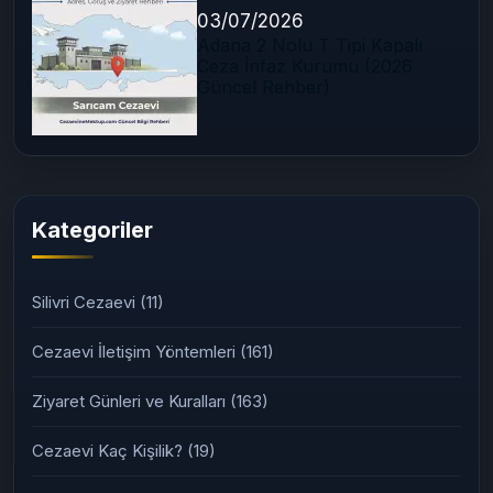
03/07/2026
Adana 2 Nolu T Tipi Kapalı
Ceza İnfaz Kurumu (2026
Güncel Rehber)
Kategoriler
Silivri Cezaevi
(11)
Cezaevi İletişim Yöntemleri
(161)
Ziyaret Günleri ve Kuralları
(163)
Cezaevi Kaç Kişilik?
(19)