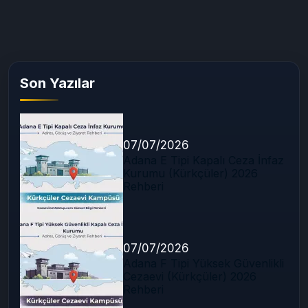
Son Yazılar
07/07/2026
Adana E Tipi Kapalı Ceza İnfaz
Kurumu (Kürkçüler) 2026
Rehberi
07/07/2026
Adana F Tipi Yüksek Güvenlikli
Cezaevi (Kürkçüler) 2026
Rehberi