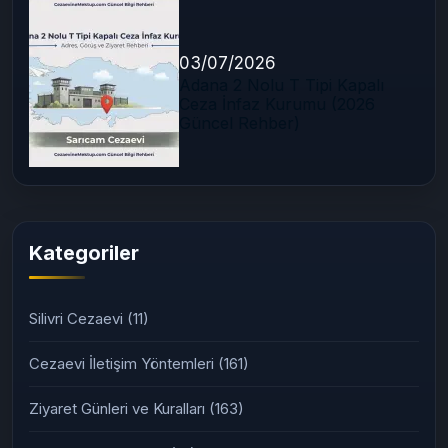
03/07/2026
Adana 2 Nolu T Tipi Kapalı
Ceza İnfaz Kurumu (2026
Güncel Rehber)
Kategoriler
Silivri Cezaevi
(11)
Cezaevi İletişim Yöntemleri
(161)
Ziyaret Günleri ve Kuralları
(163)