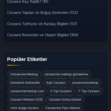
Cezaevi Kaç Kişilik?
(19)
Cezaevi Yapıları ve Koğuş Sistemleri
(133)
Cezaevi Tarihçesi ve Kuruluş Bilgileri
(53)
Cezaevi Konumları ve Ulaşım Bilgileri
(164)
Popüler Etiketler
Cezaevine Mektup
cezaevine mektup gönderme
Denetimli Serbestlik
Açık Cezaevi
cezaevinemektup
cezaevinemektup.com
E Tipi Cezaevi
T Tipi Cezaevi
Cezaevi Rehberi 2025
Cezaevi Görüş Günleri
izmir aliağa cezaevi
Cezaevine Para Yatırma