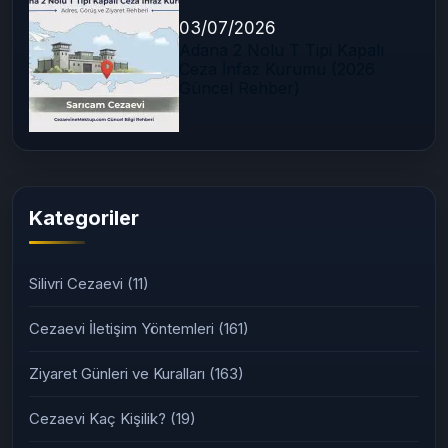
03/07/2026
Adana 2 Nolu T Tipi Kapalı
Ceza İnfaz Kurumu (2026
Güncel Rehber)
Kategoriler
Silivri Cezaevi
(11)
Cezaevi İletişim Yöntemleri
(161)
Ziyaret Günleri ve Kuralları
(163)
Cezaevi Kaç Kişilik?
(19)