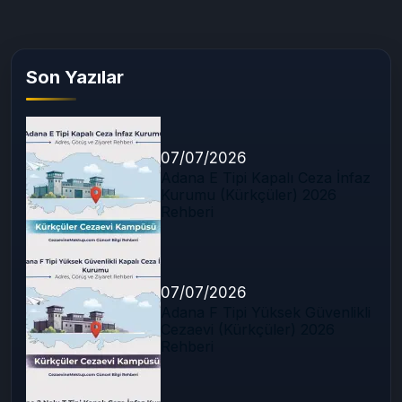
Son Yazılar
07/07/2026
Adana E Tipi Kapalı Ceza İnfaz
Kurumu (Kürkçüler) 2026
Rehberi
07/07/2026
Adana F Tipi Yüksek Güvenlikli
Cezaevi (Kürkçüler) 2026
Rehberi