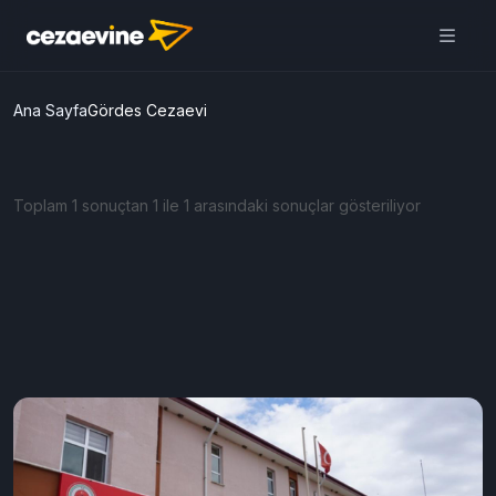
Ana Sayfa
Gördes Cezaevi
Toplam 1 sonuçtan 1 ile 1 arasındaki sonuçlar gösteriliyor