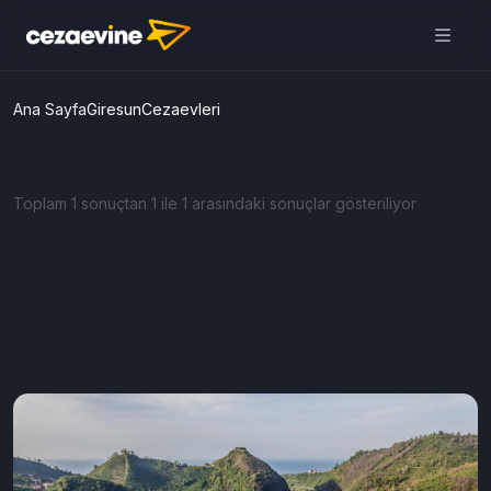
Ana Sayfa
GiresunCezaevleri
Toplam 1 sonuçtan 1 ile 1 arasındaki sonuçlar gösteriliyor