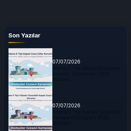
Son Yazılar
07/07/2026
Adana E Tipi Kapalı Ceza İnfaz
Kurumu (Kürkçüler) 2026
Rehberi
07/07/2026
Adana F Tipi Yüksek Güvenlikli
Cezaevi (Kürkçüler) 2026
Rehberi