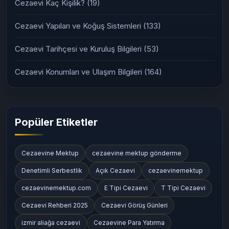
Cezaevi Kaç Kişilik?
(19)
Cezaevi Yapıları ve Koğuş Sistemleri
(133)
Cezaevi Tarihçesi ve Kuruluş Bilgileri
(53)
Cezaevi Konumları ve Ulaşım Bilgileri
(164)
Popüler Etiketler
Cezaevine Mektup
cezaevine mektup gönderme
Denetimli Serbestlik
Açık Cezaevi
cezaevinemektup
cezaevinemektup.com
E Tipi Cezaevi
T Tipi Cezaevi
Cezaevi Rehberi 2025
Cezaevi Görüş Günleri
izmir aliağa cezaevi
Cezaevine Para Yatırma