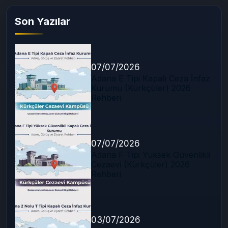
Son Yazılar
07/07/2026
Adana E Tipi Kapalı Ceza İnfaz
Kurumu (Kürkçüler) 2026
Rehberi
07/07/2026
Adana F Tipi Yüksek Güvenlikli
Cezaevi (Kürkçüler) 2026
Rehberi
03/07/2026