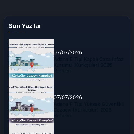
Son Yazılar
07/07/2026
Adana E Tipi Kapalı Ceza İnfaz
Kurumu (Kürkçüler) 2026
Rehberi
07/07/2026
Adana F Tipi Yüksek Güvenlikli
Cezaevi (Kürkçüler) 2026
Rehberi