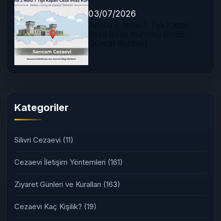
03/07/2026
Adana 2 Nolu T Tipi Kapalı
Ceza İnfaz Kurumu (2026
Güncel Rehber)
Kategoriler
Silivri Cezaevi
(11)
Cezaevi İletişim Yöntemleri
(161)
Ziyaret Günleri ve Kuralları
(163)
Cezaevi Kaç Kişilik?
(19)