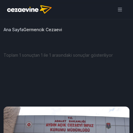
Ana Sayfa
Germencik Cezaevi
Toplam 1 sonuçtan 1 ile 1 arasındaki sonuçlar gösteriliyor