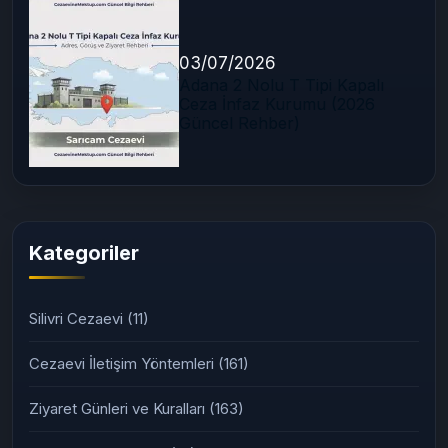
03/07/2026
Adana 2 Nolu T Tipi Kapalı
Ceza İnfaz Kurumu (2026
Güncel Rehber)
Kategoriler
Silivri Cezaevi
(11)
Cezaevi İletişim Yöntemleri
(161)
Ziyaret Günleri ve Kuralları
(163)