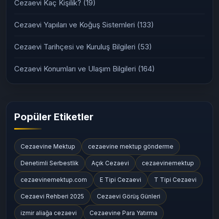
Cezaevi Kaç Kişilik?
(19)
Cezaevi Yapıları ve Koğuş Sistemleri
(133)
Cezaevi Tarihçesi ve Kuruluş Bilgileri
(53)
Cezaevi Konumları ve Ulaşım Bilgileri
(164)
Popüler Etiketler
Cezaevine Mektup
cezaevine mektup gönderme
Denetimli Serbestlik
Açık Cezaevi
cezaevinemektup
cezaevinemektup.com
E Tipi Cezaevi
T Tipi Cezaevi
Cezaevi Rehberi 2025
Cezaevi Görüş Günleri
izmir aliağa cezaevi
Cezaevine Para Yatırma