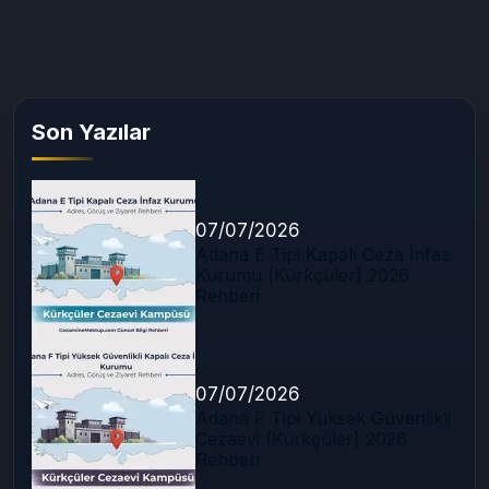
Son Yazılar
07/07/2026
Adana E Tipi Kapalı Ceza İnfaz
Kurumu (Kürkçüler) 2026
Rehberi
07/07/2026
Adana F Tipi Yüksek Güvenlikli
Cezaevi (Kürkçüler) 2026
Rehberi