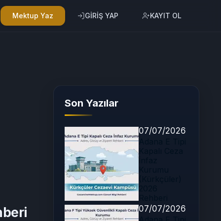
Mektup Yaz
GİRİŞ YAP
KAYIT OL
Son Yazılar
07/07/2026
Adana E Tipi
Kapalı Ceza
İnfaz
Kurumu
(Kürkçüler)
2026
Rehberi
07/07/2026
beri
Adana F Tipi