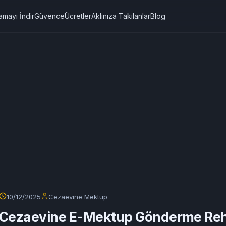
amayı İndir
Güvence
Ücretler
Aklınıza Takılanlar
Blog
10/12/2025
Cezaevine Mektup
Cezaevine E-Mektup Gönderme Reh