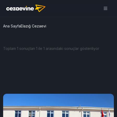
Ana Sayfa
Elazığ Cezaevi
Toplam 1 sonuçtan 1 ile 1 arasındaki sonuçlar gösteriliyor