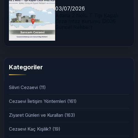
03/07/2026
Adana 2 Nolu T Tipi Kapalı
Ceza İnfaz Kurumu (2026
Güncel Rehber)
Kategoriler
Silivri Cezaevi
(11)
Cezaevi İletişim Yöntemleri
(161)
Ziyaret Günleri ve Kuralları
(163)
Cezaevi Kaç Kişilik?
(19)