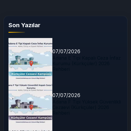
Son Yazılar
07/07/2026
Adana E Tipi Kapalı Ceza İnfaz
Kurumu (Kürkçüler) 2026
Rehberi
07/07/2026
Adana F Tipi Yüksek Güvenlikli
Cezaevi (Kürkçüler) 2026
Rehberi