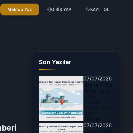
Mektup Yaz
GİRİŞ YAP
KAYIT OL
Son Yazılar
07/07/2026
Adana E Tipi
Kapalı Ceza
İnfaz
Kurumu
(Kürkçüler)
2026
Rehberi
07/07/2026
beri
Adana F Tipi