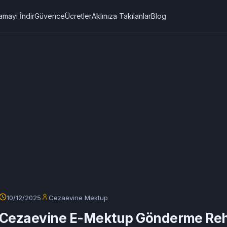
amayı İndir
Güvence
Ücretler
Aklınıza Takılanlar
Blog
10/12/2025
Cezaevine Mektup
Cezaevine E-Mektup Gönderme Reh