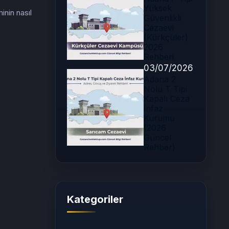
Yüksek
nin nasıl
Güvenlikli
Cezaevi
(Kürkçüler)
2026
Rehberi
03/07/2026
Adana 2
Nolu T Tipi
Kapalı Ceza
İnfaz
Kurumu
(2026
Güncel
Rehber)
Kategoriler