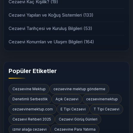
Cezaevi Kaç Kişilik?
(19)
Cezaevi Yapıları ve Koğuş Sistemleri
(133)
Cezaevi Tarihçesi ve Kuruluş Bilgileri
(53)
Cezaevi Konumları ve Ulaşım Bilgileri
(164)
Popüler Etiketler
Cezaevine Mektup
cezaevine mektup gönderme
Denetimli Serbestlik
Açık Cezaevi
cezaevinemektup
cezaevinemektup.com
E Tipi Cezaevi
T Tipi Cezaevi
Cezaevi Rehberi 2025
Cezaevi Görüş Günleri
izmir aliağa cezaevi
Cezaevine Para Yatırma