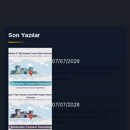
Son Yazılar
07/07/2026
Adana E Tipi Kapalı Ceza İnfaz
Kurumu (Kürkçüler) 2026
Rehberi
07/07/2026
Adana F Tipi Yüksek Güvenlikli
Cezaevi (Kürkçüler) 2026
Rehberi