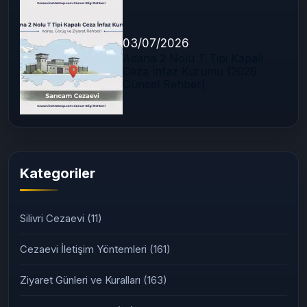
03/07/2026
Adana 2 Nolu T Tipi Kapalı
Ceza İnfaz Kurumu (2026
Güncel Rehber)
Kategoriler
Silivri Cezaevi
(11)
Cezaevi İletişim Yöntemleri
(161)
Ziyaret Günleri ve Kuralları
(163)