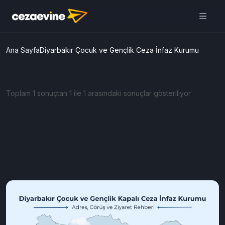
Ana Sayfa
Diyarbakır Çocuk ve Gençlik Ceza İnfaz Kurumu
Toplam 1 sonuçtan 1 ile 1 arasındaki sonuçlar gösteriliyor