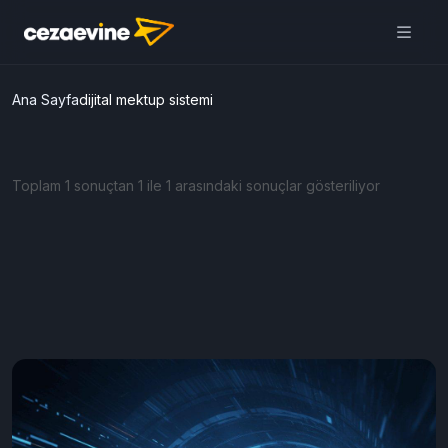
Ana Sayfa
dijital mektup sistemi
Toplam 1 sonuçtan 1 ile 1 arasındaki sonuçlar gösteriliyor