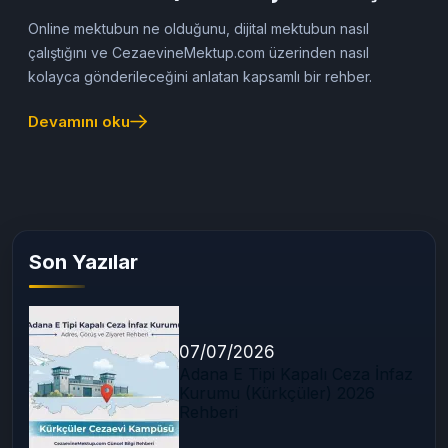
Rehberi)
Online mektubun ne olduğunu, dijital mektubun nasıl
çalıştığını ve CezaevineMektup.com üzerinden nasıl
kolayca gönderileceğini anlatan kapsamlı bir rehber.
Devamını oku
Son Yazılar
07/07/2026
Adana E Tipi Kapalı Ceza İnfaz
Kurumu (Kürkçüler) 2026
Rehberi