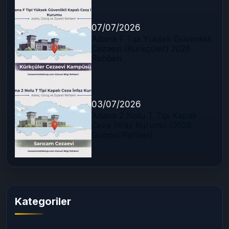
07/07/2026
Adana F Tipi Yüksek Güvenlikli
Cezaevi (Kürkçüler) 2026
Rehberi
03/07/2026
Adana 2 Nolu T Tipi Kapalı
Ceza İnfaz Kurumu (2026
Güncel Rehber)
Kategoriler