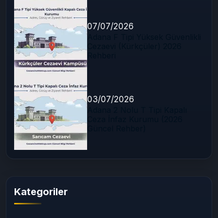
07/07/2026
Adana F Tipi Yüksek Güvenlikli
Cezaevi (Kürkçüler) 2026
Rehberi
03/07/2026
Adana 2 Nolu T Tipi Kapalı
Ceza İnfaz Kurumu (2026
Güncel Rehber)
Kategoriler