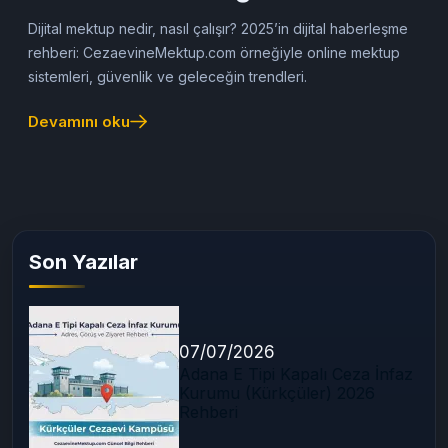
Haberleşme Yöntemi)
Dijital mektup nedir, nasıl çalışır? 2025’in dijital haberleşme
rehberi: CezaevineMektup.com örneğiyle online mektup
sistemleri, güvenlik ve geleceğin trendleri.
Devamını oku
Son Yazılar
07/07/2026
Adana E Tipi Kapalı Ceza İnfaz
Kurumu (Kürkçüler) 2026
Rehberi